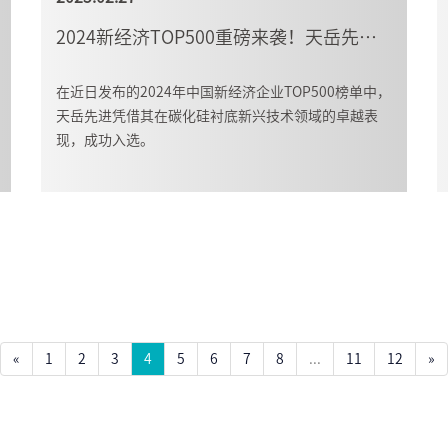
2024新经济TOP500重磅来袭！天岳先进上榜
在近日发布的2024年中国新经济企业TOP500榜单中，
天岳先进凭借其在碳化硅衬底新兴技术领域的卓越表
现，成功入选。
«
1
2
3
4
5
6
7
8
...
11
12
»