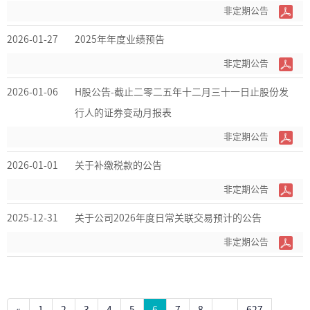
非定期公告
2026-01-27
2025年年度业绩预告
非定期公告
2026-01-06
H股公告-截止二零二五年十二月三十一日止股份发
行人的证券变动月报表
非定期公告
2026-01-01
关于补缴税款的公告
非定期公告
2025-12-31
关于公司2026年度日常关联交易预计的公告
非定期公告