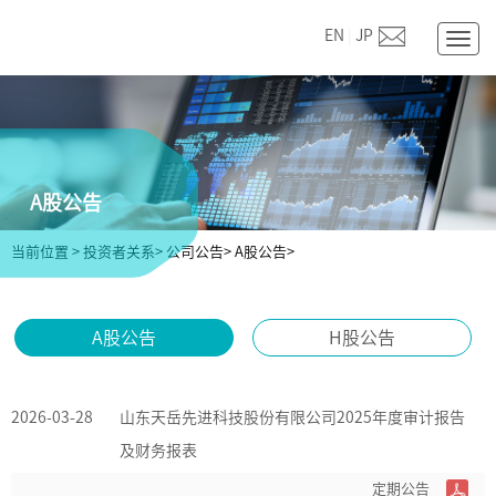
EN
|
JP
Togg
navig
A股公告
当前位置
>
投资者关系>
公司公告>
A股公告>
A股公告
H股公告
2026-03-28
山东天岳先进科技股份有限公司2025年度审计报告
及财务报表
定期公告