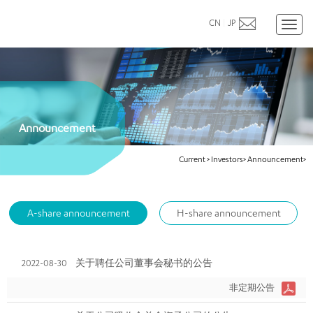
CN
|
JP
Toggl
naviga
Announcement
Current
>
Investors>
Announcement>
A-share announcement
H-share announcement
2022-08-30
关于聘任公司董事会秘书的公告
非定期公告