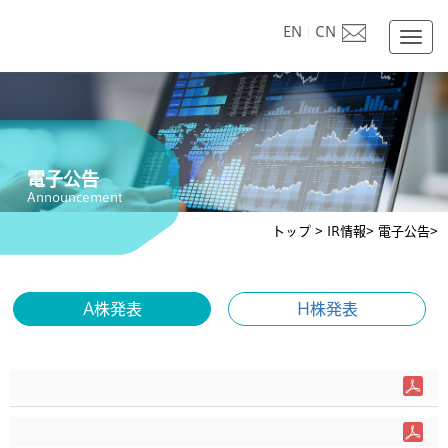
EN
|
CN
Togg
navig
電子公告
Announcement
トップ
>
IR情報>
電子公告>
A株発表
H株発表