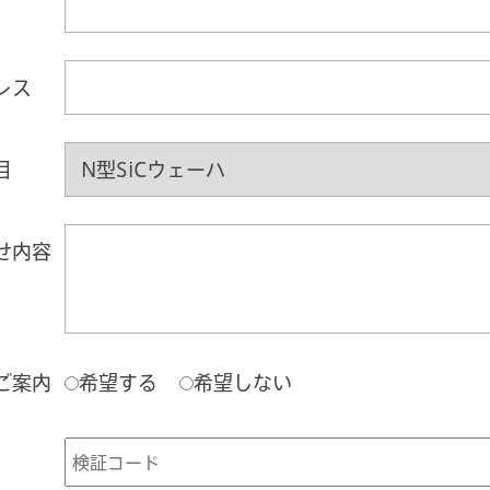
レス
目
せ内容
ご案内
希望する
希望しない