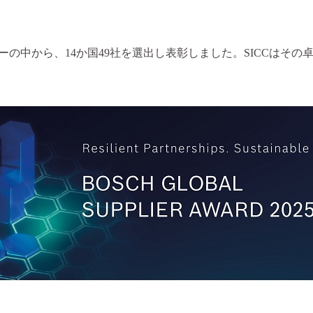
ーの中から、14か国49社を選出し表彰しました。
SICCはそ